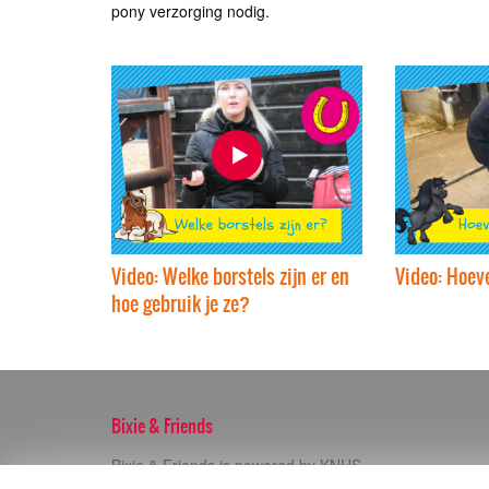
pony verzorging nodig.
Video: Welke borstels zijn er en
Video: Hoev
hoe gebruik je ze?
Bixie & Friends
Bixie & Friends is powered by KNHS