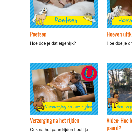
Poetsen
Hoeven uit
Hoe doe je dat eigenlijk?
Hoe doe je d
Verzorging na het rijden
Video: Hoe l
paard?
Ook na het paardrijden heeft je