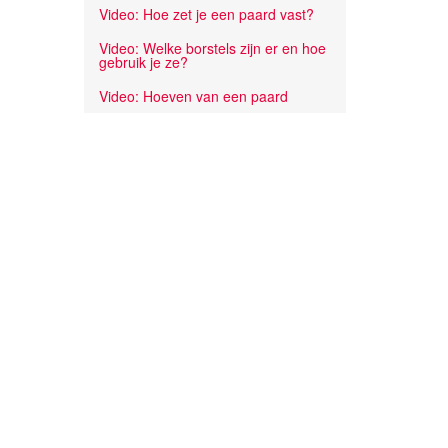
Video: Hoe zet je een paard vast?
Video: Welke borstels zijn er en hoe
gebruik je ze?
Video: Hoeven van een paard