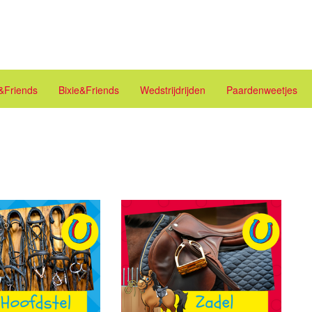
e&Friends
Bixie&Friends
Wedstrijdrijden
Paardenweetjes