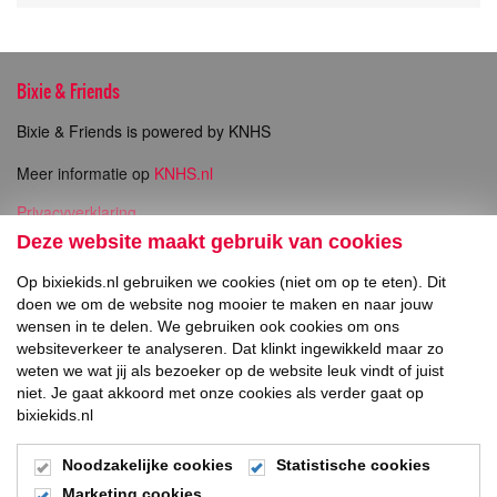
Bixie & Friends
Bixie & Friends is powered by KNHS
Meer informatie op
KNHS.nl
Privacyverklaring
Copyright
Deze website maakt gebruik van cookies
Op bixiekids.nl gebruiken we cookies (niet om op te eten). Dit
Direct naar
doen we om de website nog mooier te maken en naar jouw
wensen in te delen. We gebruiken ook cookies om ons
Inschrijven Bixie Wedstrijden
websiteverkeer te analyseren. Dat klinkt ingewikkeld maar zo
weten we wat jij als bezoeker op de website leuk vindt of juist
Social Media
niet. Je gaat akkoord met onze cookies als verder gaat op
bixiekids.nl
Noodzakelijke cookies
Statistische cookies
Marketing cookies