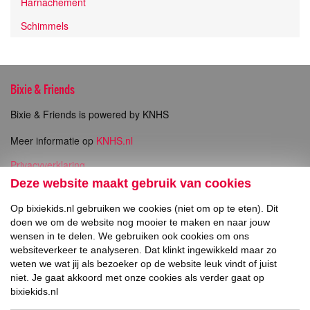
Harnachement
Schimmels
Bixie & Friends
Bixie & Friends is powered by KNHS
Meer informatie op
KNHS.nl
Privacyverklaring
Copyright
Deze website maakt gebruik van cookies
Op bixiekids.nl gebruiken we cookies (niet om op te eten). Dit
Direct naar
doen we om de website nog mooier te maken en naar jouw
wensen in te delen. We gebruiken ook cookies om ons
Inschrijven Bixie Wedstrijden
websiteverkeer te analyseren. Dat klinkt ingewikkeld maar zo
weten we wat jij als bezoeker op de website leuk vindt of juist
Social Media
niet. Je gaat akkoord met onze cookies als verder gaat op
bixiekids.nl