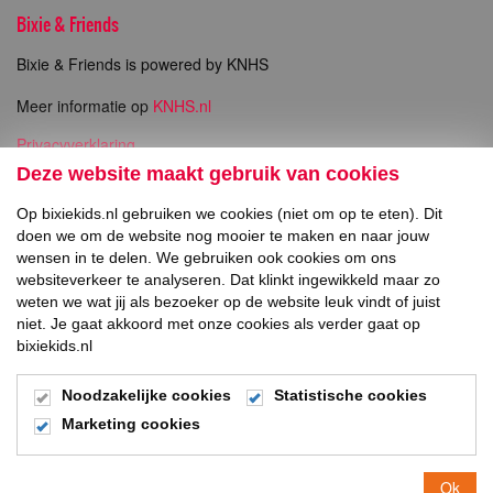
Bixie & Friends
Bixie & Friends is powered by KNHS
Meer informatie op
KNHS.nl
Privacyverklaring
Copyright
Deze website maakt gebruik van cookies
Op bixiekids.nl gebruiken we cookies (niet om op te eten). Dit
Direct naar
doen we om de website nog mooier te maken en naar jouw
wensen in te delen. We gebruiken ook cookies om ons
Inschrijven Bixie Wedstrijden
websiteverkeer te analyseren. Dat klinkt ingewikkeld maar zo
weten we wat jij als bezoeker op de website leuk vindt of juist
niet. Je gaat akkoord met onze cookies als verder gaat op
Social Media
bixiekids.nl
Noodzakelijke cookies
Statistische cookies
Marketing cookies
© 2026
Ok