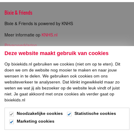
Bixie & Friends
Bixie & Friends is powered by KNHS
Meer informatie op
KNHS.nl
Privacyverklaring
Copyright
Deze website maakt gebruik van cookies
Op bixiekids.nl gebruiken we cookies (niet om op te eten). Dit
Direct naar
doen we om de website nog mooier te maken en naar jouw
wensen in te delen. We gebruiken ook cookies om ons
Inschrijven Bixie Wedstrijden
websiteverkeer te analyseren. Dat klinkt ingewikkeld maar zo
weten we wat jij als bezoeker op de website leuk vindt of juist
niet. Je gaat akkoord met onze cookies als verder gaat op
Social Media
bixiekids.nl
Noodzakelijke cookies
Statistische cookies
Marketing cookies
© 2026