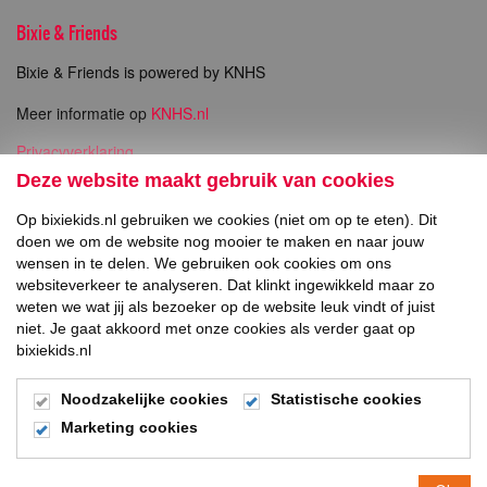
Bixie & Friends
Bixie & Friends is powered by KNHS
Meer informatie op
KNHS.nl
Privacyverklaring
Copyright
Deze website maakt gebruik van cookies
Op bixiekids.nl gebruiken we cookies (niet om op te eten). Dit
Direct naar
doen we om de website nog mooier te maken en naar jouw
wensen in te delen. We gebruiken ook cookies om ons
Inschrijven Bixie Wedstrijden
websiteverkeer te analyseren. Dat klinkt ingewikkeld maar zo
weten we wat jij als bezoeker op de website leuk vindt of juist
niet. Je gaat akkoord met onze cookies als verder gaat op
Social Media
bixiekids.nl
Noodzakelijke cookies
Statistische cookies
Marketing cookies
© 2026