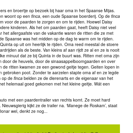
rs en broertje op bezoek bij haar oma in het Spaanse Mijas.
 en woont op een
finca
, een oude Spaanse boerderij. Op de
finca
 voor de paarden te zorgen en om te rijden. Hoewel Daisy
ndere kinderen. Als het om paarden gaat, heeft Daisy niet veel
het allergaafste van de vakantie waren de ritten die ze met
de Spaanse was het midden op de dag te warm om te rijden.
uinta op uit om heerlijk te rijden. Oma reed meestal de stoere
drijden als de beste. Van kleins af aan rijdt ze al en ze is nooit
ke minuut dat ze bij Quinta in de buurt was. Ritten met oma zijn
 dan door de heuvels, door de sinaasappelboomgaarden en over
 de ritten kwamen ze een gewond geitje tegen. Geiten lopen in
en gebroken poot. Zonder te aarzelen stapte oma af en ze legde
en op de
finca
belden ze de dierenarts en de eigenaar van het
 het helemaal goed gekomen met het kleine geitje. Wát een
 auto met een paardentrailer van rechts komt. Ze moet hard
 Nieuwsgierig kijkt ze de trailer na. ‘Manege de Roskam’, staat
 Donar wel, denkt ze nog...