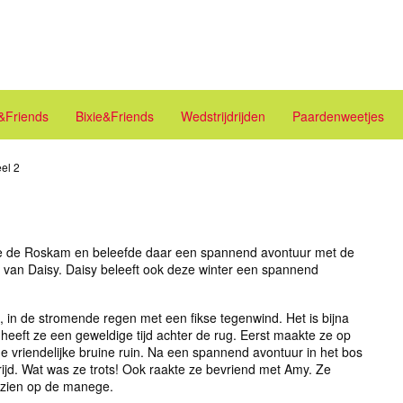
e&Friends
Bixie&Friends
Wedstrijdrijden
Paardenweetjes
el 2
e de Roskam en beleefde daar een spannend avontuur met de
t van Daisy. Daisy beleeft ook deze winter een spannend
, in de stromende regen met een fikse tegenwind. Het is bijna
heeft ze een geweldige tijd achter de rug. Eerst maakte ze op
vriendelijke bruine ruin. Na een spannend avontuur in het bos
jd. Wat was ze trots! Ook raakte ze bevriend met Amy. Ze
ezien op de manege.