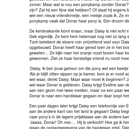
zomer. Maar wat is nou een ponykamp zonder Donar? V
zijn? Zal hij een fijne stal hebben? Of staat hij ergens
wel een nieuw vriendinnetje, een meisje zoals ik. Ze 
ponykamp vaak dat Donar haar pony is. Een droom die
De kerstvakantie komt eraan, maar Daisy is niet echt 
Gek eigenlijk. Ze kent hem helemaal nog niet zo lan
Toch betekent de stoere ruin ontzettend veel voor Da
opgebouwd. Donar heeft haar gered toen ze in het bos 
geweten... Ze kijkt naar het oranje rozet boven haar b
gewonnen. Ziet ze haar borstelige vriend nu nooit mee
‘Daisy, ik ben jouw getreur om die pony wel een beetje 
‘Als je blijft zitten sippen op je kamer, kom je er nooit
wel waar, denkt Daisy. Maar waar moet ik beginnen? Ja
wel waar Donar is gebleven. Daisy krijgt Eveline aan de
aan een gezin met twee meiden, maar na een paar wek
Donar is naar een handelaar gegaan en daar loopt h
Een paar dagen later krijgt Daisy een telefoontje van
aan de andere kant van het land is gegaan! Daisy begi
naar pony’s in de lagere prijsklasse aan de andere ka
‘Jaaaa, Donar! Oh nee…. Hij is verkocht! Hoe ga ik h
staan de contactgegevens van de handelaar erbij. Dai