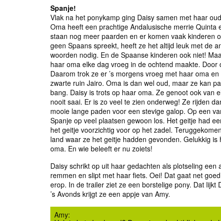
Spanje!
Vlak na het ponykamp ging Daisy samen met haar oude
Oma heeft een prachtige Andalusische merrie Quinta
staan nog meer paarden en er komen vaak kinderen om
geen Spaans spreekt, heeft ze het altijd leuk met de a
woorden nodig. En de Spaanse kinderen ook niet! Maar 
haar oma elke dag vroeg in de ochtend maakte. Door 
Daarom trok ze er ’s morgens vroeg met haar oma en Q
zwarte ruin Jairo. Oma is dan wel oud, maar ze kan paar
bang. Daisy is trots op haar oma. Ze genoot ook van el
nooit saai. Er is zo veel te zien onderweg! Ze rijden
mooie lange paden voor een stevige galop. Op een van
Spanje op veel plaatsen gewoon los. Het geitje had e
het geitje voorzichtig voor op het zadel. Teruggekom
land waar ze het geitje hadden gevonden. Gelukkig is
oma. En wie beleeft er nu zoiets!
Daisy schrikt op uit haar gedachten als plotseling een
remmen en slipt met haar fiets. Oei! Dat gaat net goed.
erop. In de trailer ziet ze een borstelige pony. Dat lijkt
’s Avonds krijgt ze een appje van Amy.
Amy: