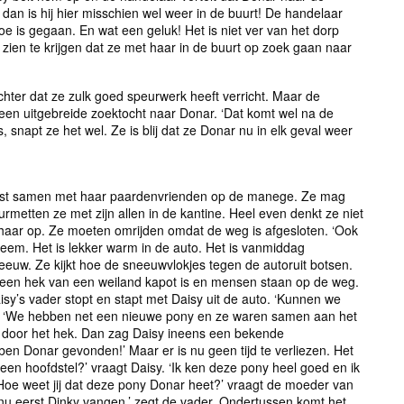
 dan is hij hier misschien wel weer in de buurt! De handelaar
 is gegaan. En wat een geluk! Het is niet ver van het dorp
ien te krijgen dat ze met haar in de buurt op zoek gaan naar
hter dat ze zulk goed speurwerk heeft verricht. Maar de
en uitgebreide zoektocht naar Donar. ‘Dat komt wel na de
s, snapt ze het wel. Ze is blij dat ze Donar nu in elk geval weer
tfeest samen met haar paardenvrienden op de manege. Ze mag
etten ze met zijn allen in de kantine. Heel even denkt ze niet
 haar op. Ze moeten omrijden omdat de weg is afgesloten. ‘Ook
bleem. Het is lekker warm in de auto. Het is vanmiddag
euw. Ze kijkt hoe de sneeuwvlokjes tegen de autoruit botsen.
daar een hek van een weiland kapot is en mensen staan op de weg.
aisy’s vader stopt en stapt met Daisy uit de auto. ‘Kunnen we
sje. ‘We hebben net een nieuwe pony en ze waren samen aan het
e door het hek. Dan zag Daisy ineens een bekende
ben Donar gevonden!’ Maar er is nu geen tijd te verliezen. Het
 een hoofdstel?’ vraagt Daisy. ‘Ik ken deze pony heel goed en ik
Hoe weet jij dat deze pony Donar heet?’ vraagt de moeder van
 nu eerst Dinky vangen,’ zegt de vader. Ondertussen komt het