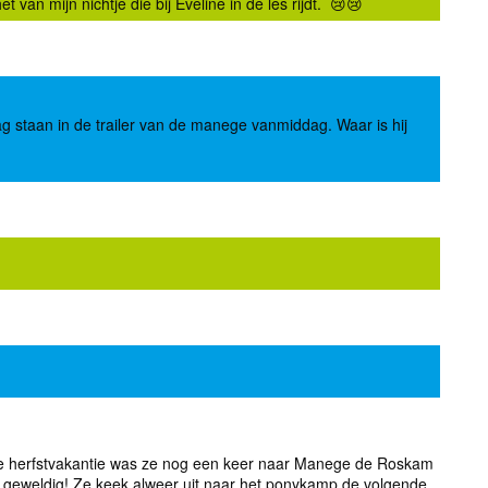
 van mijn nichtje die bij Eveline in de les rijdt. 😢
😢
zag staan in de trailer van de manege vanmiddag. Waar is hij
n de herfstvakantie was ze nog een keer naar Manege de Roskam
 geweldig! Ze keek alweer uit naar het ponykamp de volgende