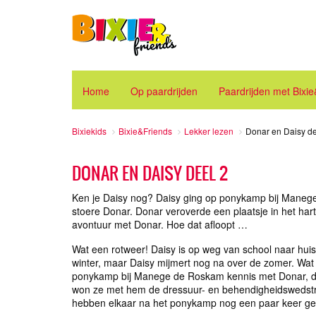
Home
Op paardrijden
Paardrijden met Bixi
Bixiekids
Bixie&Friends
Lekker lezen
Donar en Daisy de
DONAR EN DAISY DEEL 2
Ken je Daisy nog? Daisy ging op ponykamp bij Maneg
stoere Donar. Donar veroverde een plaatsje in het har
avontuur met Donar. Hoe dat afloopt …
Wat een rotweer! Daisy is op weg van school naar huis
winter, maar Daisy mijmert nog na over de zomer. Wat 
ponykamp bij Manege de Roskam kennis met Donar, de 
won ze met hem de dressuur- en behendigheidswedstri
hebben elkaar na het ponykamp nog een paar keer g