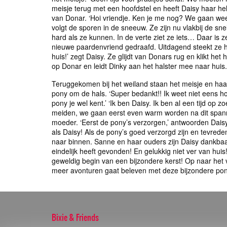
meisje terug met een hoofdstel en heeft Daisy haar h
van Donar. ‘Hoi vriendje. Ken je me nog? We gaan wee
volgt de sporen in de sneeuw. Ze zijn nu vlakbij de sne
hard als ze kunnen. In de verte ziet ze iets… Daar is z
nieuwe paardenvriend gedraafd. Uitdagend steekt ze h
huis!’ zegt Daisy. Ze glijdt van Donars rug en klikt het
op Donar en leidt Dinky aan het halster mee naar huis.
Teruggekomen bij het weiland staan het meisje en haar
pony om de hals. ‘Super bedankt!! Ik weet niet eens ho
pony je wel kent.’ ‘Ik ben Daisy. Ik ben al een tijd op
meiden, we gaan eerst even warm worden na dit span
moeder. ‘Eerst de pony’s verzorgen,’ antwoorden Daisy 
als Daisy! Als de pony’s goed verzorgd zijn en tevre
naar binnen. Sanne en haar ouders zijn Daisy dankbaar
eindelijk heeft gevonden! En gelukkig niet ver van hu
geweldig begin van een bijzondere kerst! Op naar het
meer avonturen gaat beleven met deze bijzondere p
Bixie & Friends