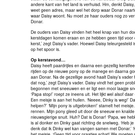
andere kant van het land is verhuisd. Hm, denkt Daisy,
weet geen adres, maar wel het dorp waar Donar naartoe
waar Daisy woont. Nu moet ze haar ouders nog zo ver z
Donar.
De ouders van Daisy vinden het heel knap van hun doc
kerstdagen komen eraan en ze hebben geen tijd voor e
kerst,’ zegt Daisy’s vader. Hoewel Daisy teleurgesteld i
op het spoor is.
Op kerstavond…
Daisy heeft paardrijles en daarna een gezellig kers
rijden op de nieuwe pony op de manege en daarna gourm
aan Donar. Na de gezellige avond haalt Daisy’s vader
dat nog,’ zegt Daisy’s vader. Daisy vindt het geen pro
begonnen met sneeuwen en er ligt een mooi laagje sne
‘Papa stop!’ roept ze ineens uit. Het lijkt wel alsof 
Een meisje is aan het huilen. ‘Neeee, Dinky is weg!’ D
helpen?’ ‘Mijn pony is uitgebroken!’ stamelt het mei
rennen. Mijn pony gleed uit door de sneeuw en knald
nieuwsgierige snuit. Huh? Dat is Donar! ‘Papa, we heb
is al donker en Dinky gaat richting de snelweg. ‘Heb je
denk dat ik Dinky wel kan vangen samen met Donar.’ ‘
het meisje. ‘Geen tijd voor praatjes schat! We moeten