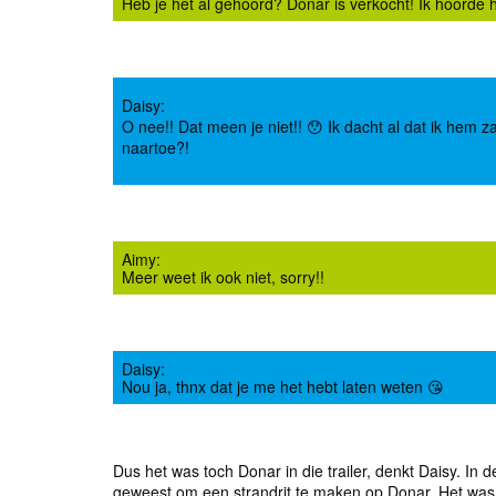
Heb je het al gehoord? Donar is verkocht! Ik hoorde het
Daisy:
O nee!! Dat meen je niet!! 😯 Ik dacht al dat ik hem 
naartoe?!
Aimy:
Meer weet ik ook niet, sorry!!
Daisy:
Nou ja, thnx dat je me het hebt laten weten 😘
Dus het was toch Donar in die trailer, denkt Daisy. I
geweest om een strandrit te maken op Donar. Het was