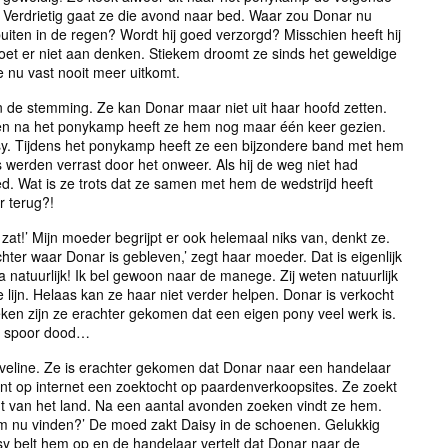
erdrietig gaat ze die avond naar bed. Waar zou Donar nu
 buiten in de regen? Wordt hij goed verzorgd? Misschien heeft hij
moet er niet aan denken. Stiekem droomt ze sinds het geweldige
 nu vast nooit meer uitkomt.
in de stemming. Ze kan Donar maar niet uit haar hoofd zetten.
g en na het ponykamp heeft ze hem nog maar één keer gezien.
isy. Tijdens het ponykamp heeft ze een bijzondere band met hem
werden verrast door het onweer. Als hij de weg niet had
ed. Wat is ze trots dat ze samen met hem de wedstrijd heeft
r terug?!
zat!’ Mijn moeder begrijpt er ook helemaal niks van, denkt ze.
 achter waar Donar is gebleven,’ zegt haar moeder. Dat is eigenlijk
 natuurlijk! Ik bel gewoon naar de manege. Zij weten natuurlijk
 lijn. Helaas kan ze haar niet verder helpen. Donar is verkocht
en zijn ze erachter gekomen dat een eigen pony veel werk is.
et spoor dood…
 Eveline. Ze is erachter gekomen dat Donar naar een handelaar
nt op internet een zoektocht op paardenverkoopsites. Ze zoekt
nt van het land. Na een aantal avonden zoeken vindt ze hem.
em nu vinden?’ De moed zakt Daisy in de schoenen. Gelukkig
sy belt hem op en de handelaar vertelt dat Donar naar de