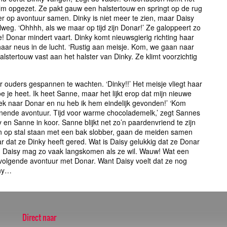
elm opgezet. Ze pakt gauw een halstertouw en springt op de rug
r op avontuur samen. Dinky is niet meer te zien, maar Daisy
lweg. ‘Ohhhh, als we maar op tijd zijn Donar!’ Ze galoppeert zo
e! Donar mindert vaart. Dinky komt nieuwsgierig richting haar
aar neus in de lucht. ‘Rustig aan meisje. Kom, we gaan naar
 halstertouw vast aan het halster van Dinky. Ze klimt voorzichtig
 ouders gespannen te wachten. ‘Dinky!!’ Het meisje vliegt haar
e je heet. Ik heet Sanne, maar het lijkt erop dat mijn nieuwe
 zoek naar Donar en nu heb ik hem eindelijk gevonden!’ ‘Kom
nende avontuur. Tijd voor warme chocolademelk,’ zegt Sannes
en Sanne in koor. Sanne blijkt net zo’n paardenvriend te zijn
den op stal staan met een bak slobber, gaan de meiden samen
 dat ze Dinky heeft gered. Wat is Daisy gelukkig dat ze Donar
is! Daisy mag zo vaak langskomen als ze wil. Wauw! Wat een
 volgende avontuur met Donar. Want Daisy voelt dat ze nog
ony…
Direct naar