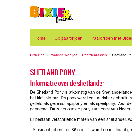
Home
Op paardrijden
Paardrijden met Bixi
Bixiekids
Paarden Weetjes
Paardenrassen
Shetland Po
SHETLAND PONY
Informatie over de shetlander
De Shetland Pony is afkomstig van de Shetlandeilanden 
het kleinste ras. De pony wordt van oudsher gebruikt a
geliefd als gezelschapspony en als speelpony. Voor d
genoemd. Dit is het oudste pony stamboek van Neder
Er bestaan verschillende maten van een shetlander, wa
- Stokmaat tot en met 86 cm: Dit wordt de minimaat 