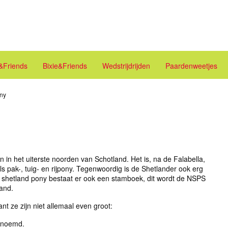
e&Friends
Bixie&Friends
Wedstrijdrijden
Paardenweetjes
ny
in het uiterste noorden van Schotland. Het is, na de Falabella,
ls pak-, tuig- en rijpony. Tegenwoordig is de Shetlander ook erg
e shetland pony bestaat er ook een stamboek, dit wordt de NSPS
land.
nt ze zijn niet allemaal even groot:
genoemd.