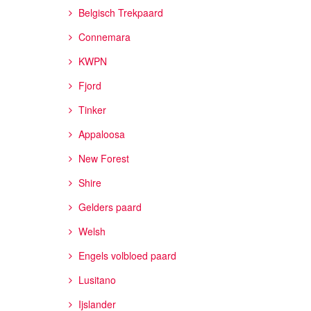
Belgisch Trekpaard
Connemara
KWPN
Fjord
Tinker
Appaloosa
New Forest
Shire
Gelders paard
Welsh
Engels volbloed paard
Lusitano
Ijslander